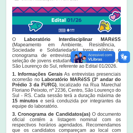
Equipe
Laudos e pareceres
O
Laboratório Interdisciplinar MARéSS
(Mapeamento em Ambiente, Resistência,
Sociedade e Solidariedade) torna público o
cronograma de entrevistas presenciais para a
seleção de jovens estudantes de Ensino Médio de
São Lourenço do Sul, referente ao Edital 01/2026.
1. Informações Gerais
As entrevistas presenciais
ocorrerão no
Laboratório MARéSS (3º andar do
Prédio 3 da FURG)
, localizado na Rua Marechal
Floriano Peixoto, nº 2236, Centro, São Lourenço do
Sul - RS.
Cada sessão terá a duração máxima de
15 minutos
e será conduzida por integrantes da
equipe do laboratório.
3. Cronograma de Candidatos(as)
O documento
oficial contém a listagem nominal com os
respectivos horários agendados
.
Recomendamos
que os candidatos compareçam ao local com