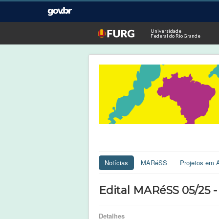
Universidade
Federal do Rio Grande
Notícias
MARéSS
Projetos em 
Edital MARéSS 05/25
Detalhes