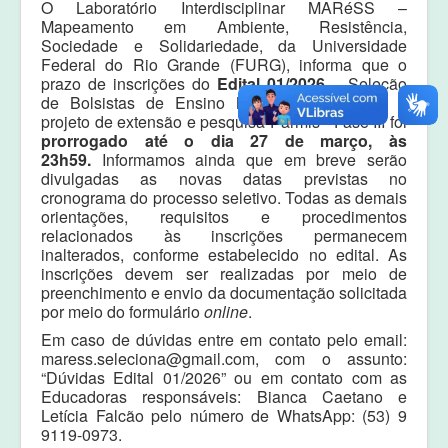
O Laboratório Interdisciplinar MARéSS –
Equipe
Mapeamento em Ambiente, Resistência,
Sociedade e Solidariedade, da Universidade
Laudos e pareceres
Federal do Rio Grande (FURG), informa que o
prazo de inscrições do
Edital 01/2026
– Seleção
de Bolsistas de Ensino Médio para compor o
projeto de extensão e pesquisa Parmis - Fase III foi
prorrogado até o dia 27 de março, às
23h59.
Informamos ainda que em breve serão
divulgadas as novas datas previstas no
cronograma do processo seletivo. Todas as demais
orientações, requisitos e procedimentos
relacionados às inscrições permanecem
inalterados, conforme estabelecido no edital. As
inscrições devem ser realizadas por meio de
preenchimento e envio da documentação solicitada
por meio do formulário
online
.
Em caso de dúvidas entre em contato pelo email:
maress.seleciona@gmail.com, com o assunto:
“Dúvidas Edital 01/2026” ou em contato com as
Educadoras responsáveis: Bianca Caetano e
Letícia Falcão pelo número de WhatsApp: (53) 9
9119-0973.