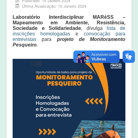
Publicado: 15 Janeiro 2024
Equipe
Última Atualização: 15 Janeiro 2024
Laudos e pareceres
Laboratório Interdisciplinar MARéSS –
Mapeamento em Ambiente, Resistência,
Sociedade e Solidariedade
, divulga
lista de
inscrições homologadas
e
convocação para
entrevistas
para
projeto de Monitoramento
Pesqueiro
.