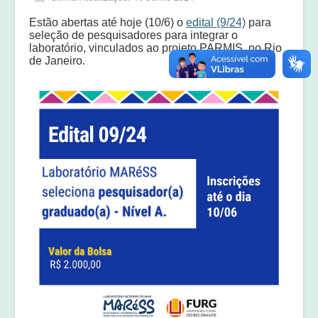
Equipe
Estão abertas até hoje (10/6) o
edital (9/24)
para
Laudos e pareceres
seleção de pesquisadores para integrar o
laboratório, vinculados ao projeto PARMIS, no Rio
de Janeiro.