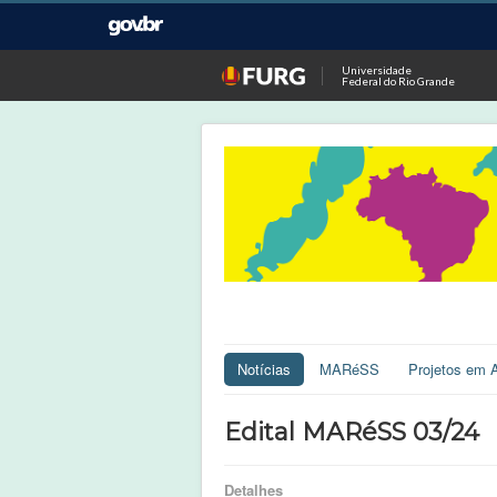
Universidade
Federal do Rio Grande
Notícias
MARéSS
Projetos em 
Edital MARéSS 03/24
Detalhes