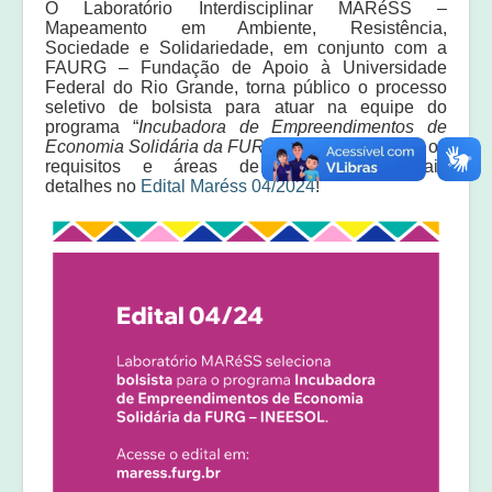
O Laboratório Interdisciplinar MARéSS –
Equipe
Mapeamento em Ambiente, Resistência,
Sociedade e Solidariedade, em conjunto com a
Laudos e pareceres
FAURG – Fundação de Apoio à Universidade
Federal do Rio Grande, torna público o processo
seletivo de bolsista para atuar na equipe do
programa “
Incubadora de Empreendimentos de
Economia Solidária da FURG – INEESOL
”. Veja os
requisitos e áreas de atuação em mais
detalhes no
Edital Maréss 04/2024
!