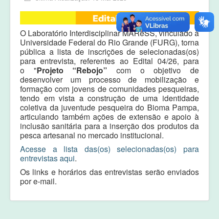
Equipe
Laudos e pareceres
O Laboratório Interdisciplinar MARéSS, vinculado à
Universidade Federal do Rio Grande (FURG), torna
pública a lista de inscrições de selecionadas(os)
para entrevista, referentes ao Edital 04/26, para
o "
Projeto “Rebojo”
com o objetivo de
desenvolver um processo de mobilização e
formação com jovens de comunidades pesqueiras,
tendo em vista a construção de uma identidade
coletiva da juventude pesqueira do Bioma Pampa,
articulando também ações de extensão e apoio à
inclusão sanitária para a inserção dos produtos da
pesca artesanal no mercado institucional
.
Acesse a lista das(os) selecionadas(os) para
entrevistas aqui
.
Os links e horários das entrevistas serão enviados
por e-mail.