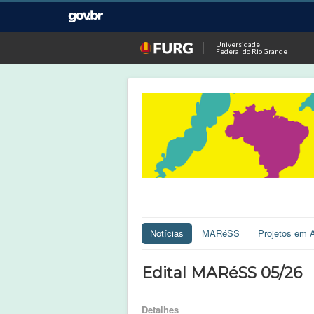
Universidade
Federal do Rio Grande
Notícias
MARéSS
Projetos em 
Edital MARéSS 05/26
Detalhes