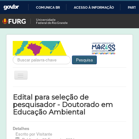
COMUNICA BR
ACESSO À INFORMAÇÃO
PARTI
IR
Universidade
Federal do Rio Grande
PARA
O
CONTEÚDO
Busca
Pesquisa
Alternar
Navegação
Notícias
Edital para seleção de
MARéSS
pesquisador - Doutorado em
Educação Ambiental
Projetos em Andamento
Projetos Concluídos
Detalhes
Publicações
Escrito por
Visitante