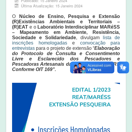
Publicado: 15 Janeiro 2024
Equipe
Última Atualização: 15 Janeiro 2024
Laudos e pareceres
O
Núcleo de Ensino, Pesquisa e Extensão
(R)Existências Ambientais e Territoriais –
(R)EAT
e o
Laboratório Interdisciplinar MARéSS
– Mapeamento em Ambiente, Resistência,
Sociedade e Solidariedade
, divulgam
lista de
inscrições homologadas
e
convocação para
entrevistas
para o projeto de extensão “
Elaboração
do Protocolo de Consulta e Consentimento
Livre e Esclarecido dos Pescadores e
Pescadoras Artesanais da Lagoa dos Patos/RS
Conforme OIT 169".