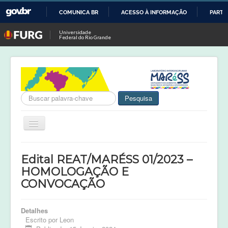
COMUNICA BR
ACESSO À INFORMAÇÃO
PARTI
IR
Universidade
Federal do Rio Grande
PARA
O
CONTEÚDO
Busca
Pesquisa
Alternar
Navegação
Notícias
Edital REAT/MARÉSS 01/2023 –
MARéSS
HOMOLOGAÇÃO E
CONVOCAÇÃO
Projetos em Andamento
Projetos Concluídos
Detalhes
Publicações
Escrito por
Leon