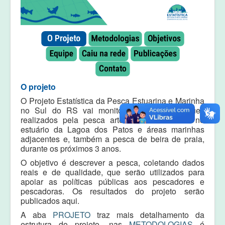
Equipe
Laudos e pareceres
O projeto
O Projeto Estatística da Pesca Estuarina e Marinha
no Sul do RS vai monitorar os desembarques
realizados pela pesca artesanal e industrial no
estuário da Lagoa dos Patos e áreas marinhas
adjacentes e, também a pesca de beira de praia,
durante os próximos 3 anos.
O objetivo é descrever a pesca, coletando dados
reais e de qualidade, que serão utilizados para
apoiar as políticas públicas aos pescadores e
pescadoras. Os resultados do projeto serão
publicados aqui.
A aba
PROJETO
traz mais detalhamento da
estrutura do projeto, nas
METODOLOGIAS
é