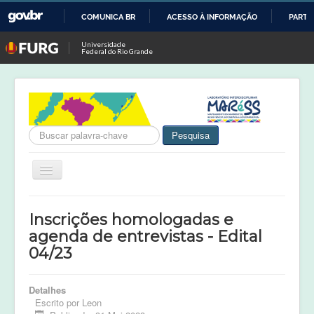
COMUNICA BR
ACESSO À INFORMAÇÃO
PARTI
IR
Universidade
Federal do Rio Grande
PARA
O
CONTEÚDO
Busca
Pesquisa
Alternar
Navegação
Notícias
Inscrições homologadas e
MARéSS
agenda de entrevistas - Edital
04/23
Projetos em Andamento
Projetos Concluídos
Detalhes
Publicações
Escrito por
Leon