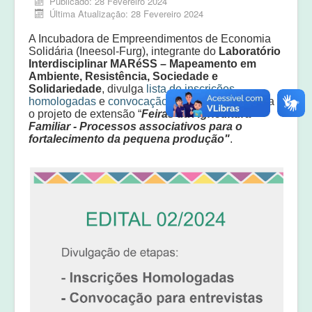
Publicado: 28 Fevereiro 2024
Equipe
Última Atualização: 28 Fevereiro 2024
Laudos e pareceres
A Incubadora de Empreendimentos de Economia
Solidária (Ineesol-Furg), integrante do
Laboratório
Interdisciplinar MARéSS – Mapeamento em
Ambiente, Resistência, Sociedade e
Solidariedade
, divulga
lista de inscrições
homologadas
e
convocação para entrevistas
para
o projeto de extensão “
Feiras da Agricultura
Familiar - Processos associativos para o
fortalecimento da pequena produção"
.