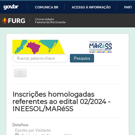
COMUNICA BR
ACESSO À INFORMAÇÃO
PARTI
IR
Universidade
Federal do Rio Grande
PARA
O
CONTEÚDO
Busca
Pesquisa
Alternar
Navegação
Notícias
Inscrições homologadas
MARéSS
referentes ao edital 02/2024 -
INEESOL/MARéSS
Projetos em Andamento
Projetos Concluídos
Detalhes
Publicações
Escrito por
Visitante