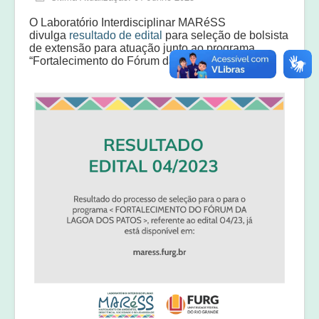
Equipe
O Laboratório Interdisciplinar MARéSS
Laudos e pareceres
divulga
resultado de edital
para seleção de bolsista
de extensão para atuação junto ao programa
“Fortalecimento do Fórum da Lagoa dos Patos”.