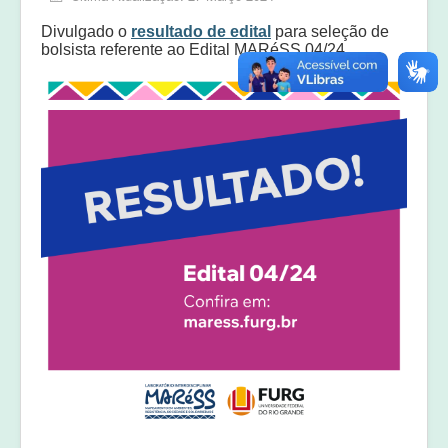
Equipe
Divulgado o
resultado de edital
para seleção de
Laudos e pareceres
bolsista referente ao Edital MARéSS 04/24.