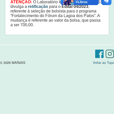
ATENÇÃO:
O Laboratório Interdisciplinar MARéSS
Equipe
divulga a
retificação
para o
Edital 04/2023
,
referente à seleção de bolsista para o programa
Laudos e pareceres
“Fortalecimento do Fórum da Lagoa dos Patos”. A
mudança é referente ao valor da bolsa, que passa
a ser 700,00.
© 2026 MARéSS
Voltar ao Topo