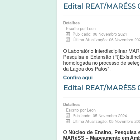
Edital REAT/MARÉSS 0
Detalhes
Escrito por
Leon
Publicado: 06 Novembro 2024
Última Atualização: 06 Novembro 20
O Laboratório Interdisciplinar M
Pesquisa e Extensão (R)Existênci
homologada no processo de seleçã
da Lagoa dos Patos".
Confira aqui
Edital REAT/MARÉSS 
Detalhes
Escrito por
Leon
Publicado: 05 Novembro 2024
Última Atualização: 05 Novembro 20
O
Núcleo de Ensino, Pesquisa e
MARéSS – Mapeamento em Ambien