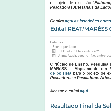
o projeto de extensão “
Elabora
Pescadoras Artesanais da Lago
Confira
aqui as inscrições hom
Edital REAT/MARÉSS 
Detalhes
Escrito por
Leon
Publicado: 01 Novembro 2024
Última Atualização: 01 Novembro 20
O
Núcleo de Ensino, Pesquisa e
MARéSS – Mapeamento em Ambi
de bolsista
para o projeto de ex
Pescadores e Pescadoras Artes
Acesse o edital
aqui
.
Resultado Final da Se