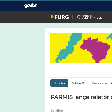
Universidade
Federal do Rio Grande
Notícias
MARéSS
Projetos em 
PARMIS lança relatóri
Detalhes